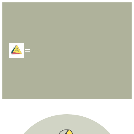
跳
至
主
要
內
容