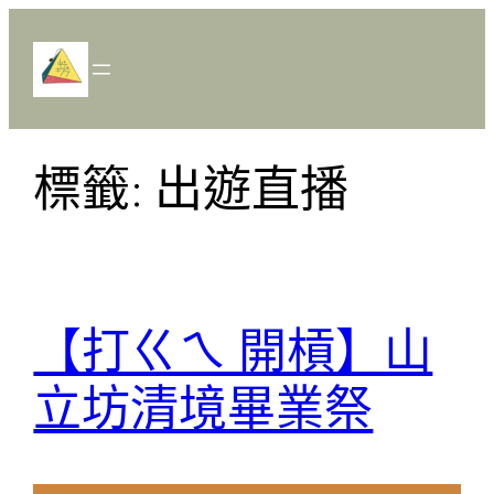
跳
至
主
要
內
標籤:
出遊直播
容
【打ㄍㄟ 開槓】山
立坊清境畢業祭