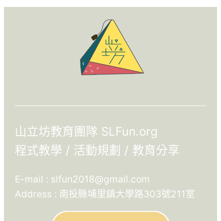
山立坊教育團隊 SLFun.org
程式教學 / 活動規劃 / 教育分享
E-mail :
slfun2018@gmail.com
Address : 南投縣埔里鎮大學路303號211室