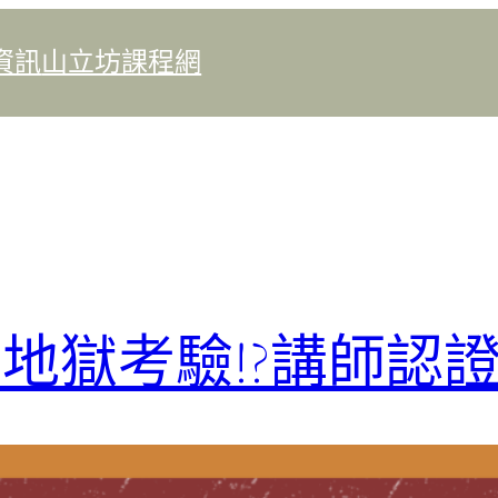
資訊
山立坊課程網
地獄考驗!?講師認證