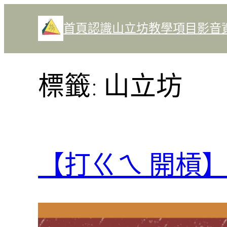
跳
至
首頁
認識山立坊
教學項目
影音
主
要
內
標籤:
山立坊
容
【打ㄍㄟ 開槓】