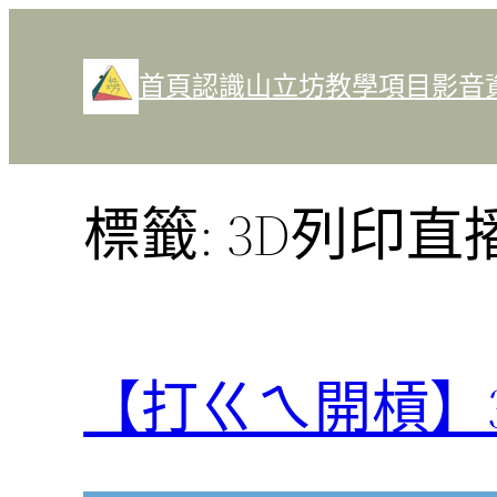
跳
至
首頁
認識山立坊
教學項目
影音
主
要
內
容
標籤:
3D列印直
【打ㄍㄟ開槓】