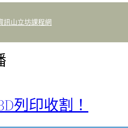
資訊
山立坊課程網
播
3D列印收割！