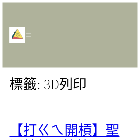
跳
至
主
要
內
容
標籤:
3D列印
【打ㄍㄟ開槓】聖