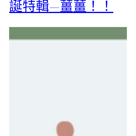
誕特輯—薑薑！！