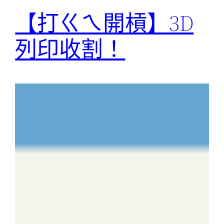
【打ㄍㄟ開槓】3D
列印收割！