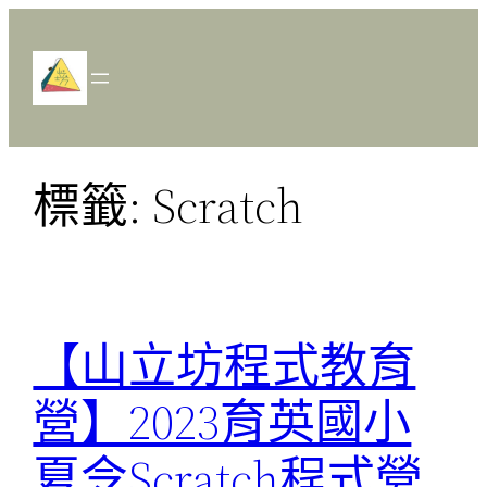
跳
至
主
要
內
容
標籤:
Scratch
【山立坊程式教育
營】2023育英國小
夏令Scratch程式營