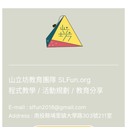
山立坊教育團隊 SLFun.org
程式教學 / 活動規劃 / 教育分享
E-mail :
slfun2018@gmail.com
Address : 南投縣埔里鎮大學路303號211室