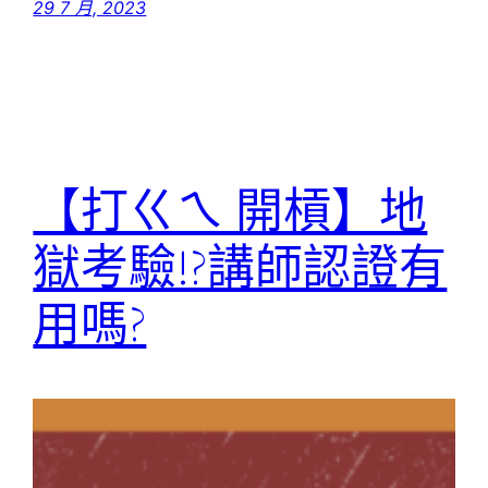
29 7 月, 2023
【打ㄍㄟ 開槓】地
獄考驗!?講師認證有
用嗎?