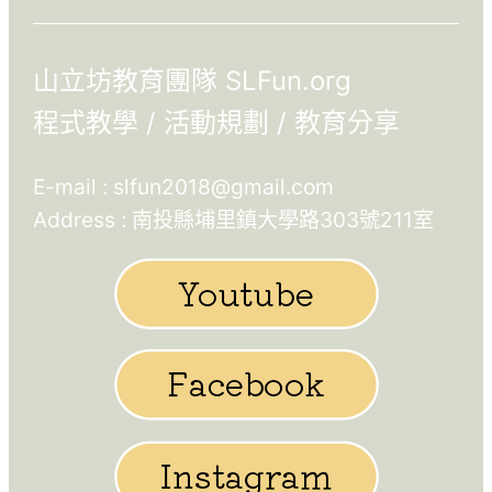
山立坊教育團隊 SLFun.org
程式教學 / 活動規劃 / 教育分享
E-mail :
slfun2018@gmail.com
Address : 南投縣埔里鎮大學路303號211室