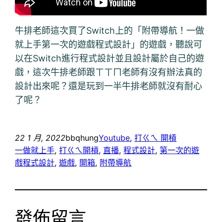
牛排老師這次買了Switch上的「附帶導航！一做
就上手第一次的遊戲程式設計」的遊戲，聽說可
以在Switch進行程式設計並且設計屬於自己的遊
戲，這次牛排老師跟ㄒㄒㄇ老師有沒有辦法真的
設計出來呢？還是玩到一半牛排老師就沒有耐心
了呢？
22 1 月, 2022
bbqhung
Youtube
, 
打ㄍㄟ 開槓
一做就上手
, 
打ㄍㄟ開槓
, 
直播
, 
程式設計
, 
第一次的遊
戲程式設計
, 
遊戲
, 
開箱
, 
附帶導航
發佈留言