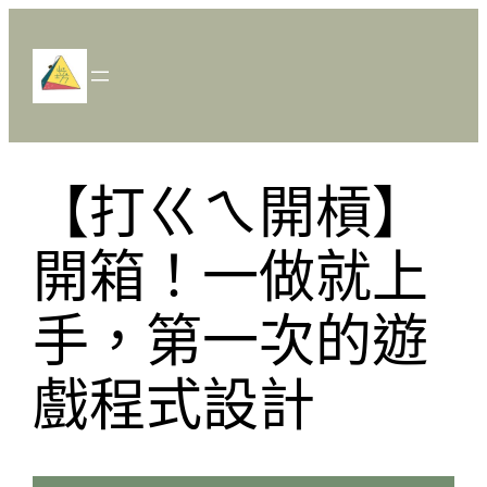
跳
至
主
要
內
容
【打ㄍㄟ開槓】
開箱！一做就上
手，第一次的遊
戲程式設計