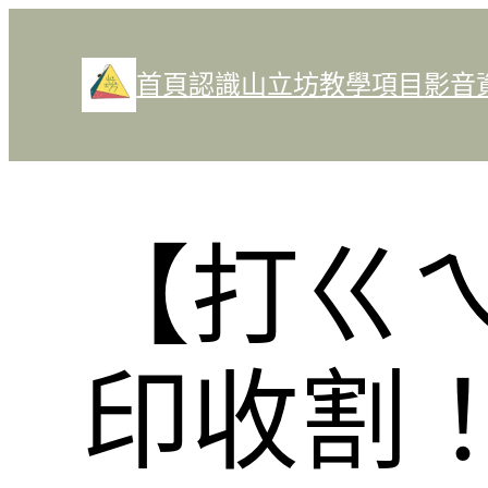
跳
至
首頁
認識山立坊
教學項目
影音
主
要
內
容
【打ㄍㄟ
印收割