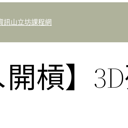
資訊
山立坊課程網
開槓】3D
！