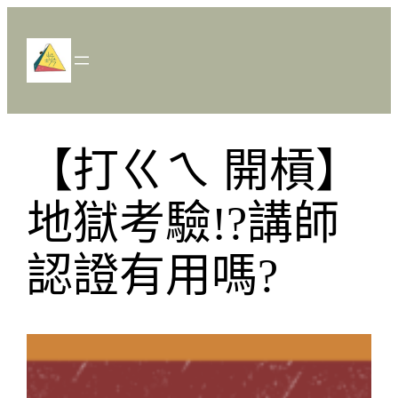
跳
至
主
要
內
容
【打ㄍㄟ 開槓】
地獄考驗!?講師
認證有用嗎?